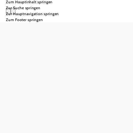
Zum Hauptinhalt springen
Zur Suche springen
Zur Hauptnavigation springen
Zum Footer springen
Wienerwald
Gruppenreisen
in den
Wienerwald
"Als wärest du in der
Wildnis, nicht eine bis zwei
Meilen von einer der