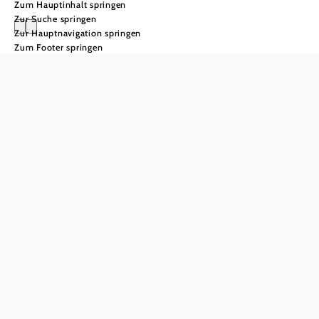
Zum Hauptinhalt springen
Zur Suche springen
Zur Hauptnavigation springen
Zum Footer springen
Wienerwald
Gruppenreisen
in den
Wienerwald
"Als wärest du in der
Wildnis, nicht eine bis zwei
Meilen von einer der